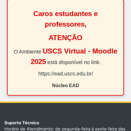
Caros estudantes e
professores,
ATENÇÃO
USCS Virtual - Moodle
O Ambiente
2025
está disponível no link:
https://ead.uscs.edu.br/
Núcleo EAD
Suporte Técnico
Horário de Atendimento: de segunda-feira à sexta-feira das